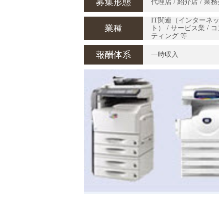
募集形態
代理店 / 紹介店 / 業
IT関連（インターネ
業種
ト） / サービス業 / 
ティング 等
報酬体系
一時収入