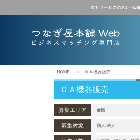
自社サービスのPR・拡
HOME
>
ＯＡ機器販売
ＯＡ機器販売
募集エリア
全国
募集対象
個人/法人