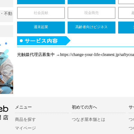
社会貢献
現金商売
い・不動
週末起業
高齢者向けビジネス
光触媒代理店募集中 →https://change-your-life-cleanest.jp/saftycoa
メニュー
初めての方へ
サ
商品を探す
つなぎ屋本舗とは
つ
マイページ
つ