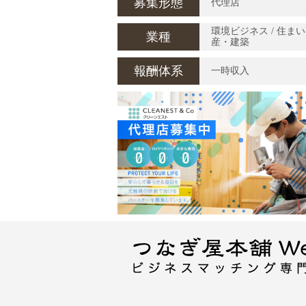
募集形態
代理店
環境ビジネス / 住ま
業種
産・建築
報酬体系
一時収入