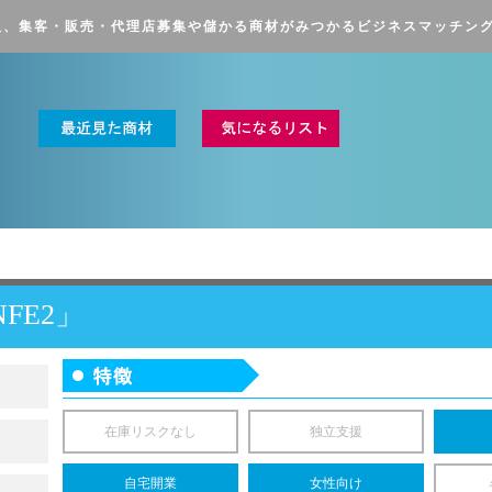
販、集客・販売・
代理店募集や儲かる商材がみつかる
ビジネスマッチン
」
NFE2」
在庫リスクなし
独立支援
自宅開業
女性向け