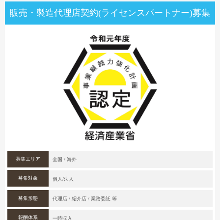
販売・製造代理店契約(ライセンスパートナー)募集
募集エリア
全国 / 海外
募集対象
個人/法人
募集形態
代理店 / 紹介店 / 業務委託 等
報酬体系
一時収入