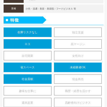
業種
小売・流通 / 美容・美容院 / フードビジネス 等
在庫リスクなし
独立支援
エコ
高マージン
自宅開業
女性向け
省スペース
未経験者OK
社会貢献
現金商売
趣味を仕事に
職歴・経歴を活かす
週末起業
高齢者向けビジネス