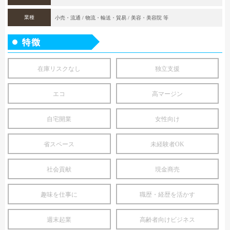
業種
小売・流通 / 物流・輸送・貿易 / 美容・美容院 等
在庫リスクなし
独立支援
エコ
高マージン
自宅開業
女性向け
省スペース
未経験者OK
社会貢献
現金商売
趣味を仕事に
職歴・経歴を活かす
週末起業
高齢者向けビジネス