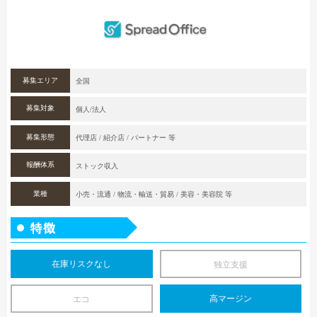
募集エリア
全国
募集対象
個人/法人
募集形態
代理店 / 紹介店 / パートナー 等
報酬体系
ストック収入
業種
小売・流通 / 物流・輸送・貿易 / 美容・美容院 等
在庫リスクなし
独立支援
高マージン
エコ