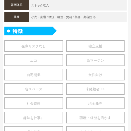
報酬体系
ストック収入
業種
小売・流通 / 物流・輸送・貿易 / 美容・美容院 等
在庫リスクなし
独立支援
エコ
高マージン
自宅開業
女性向け
省スペース
未経験者OK
社会貢献
現金商売
趣味を仕事に
職歴・経歴を活かす