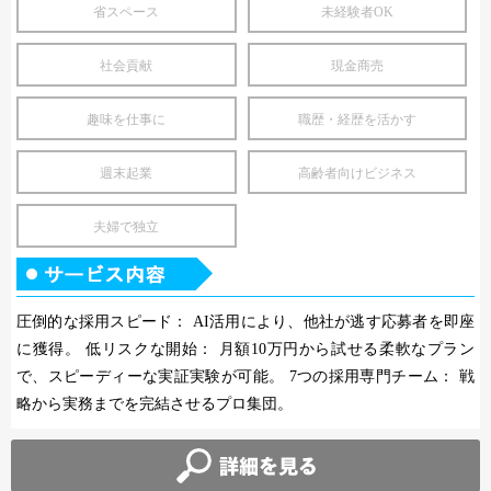
省スペース
未経験者OK
社会貢献
現金商売
趣味を仕事に
職歴・経歴を活かす
週末起業
高齢者向けビジネス
夫婦で独立
圧倒的な採用スピード： AI活用により、他社が逃す応募者を即座
に獲得。 低リスクな開始： 月額10万円から試せる柔軟なプラン
で、スピーディーな実証実験が可能。 7つの採用専門チーム： 戦
略から実務までを完結させるプロ集団。