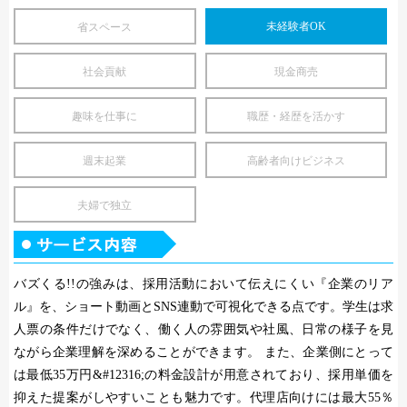
未経験者OK
省スペース
社会貢献
現金商売
趣味を仕事に
職歴・経歴を活かす
週末起業
高齢者向けビジネス
夫婦で独立
バズくる!!の強みは、採用活動において伝えにくい『企業のリア
ル』を、ショート動画とSNS連動で可視化できる点です。学生は求
人票の条件だけでなく、働く人の雰囲気や社風、日常の様子を見
ながら企業理解を深めることができます。 また、企業側にとって
は最低35万円&#12316;の料金設計が用意されており、採用単価を
抑えた提案がしやすいことも魅力です。代理店向けには最大55％