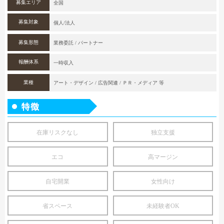
募集エリア
全国
募集対象
個人/法人
募集形態
業務委託 / パートナー
報酬体系
一時収入
業種
アート・デザイン / 広告関連 / ＰＲ・メディア 等
在庫リスクなし
独立支援
エコ
高マージン
自宅開業
女性向け
省スペース
未経験者OK