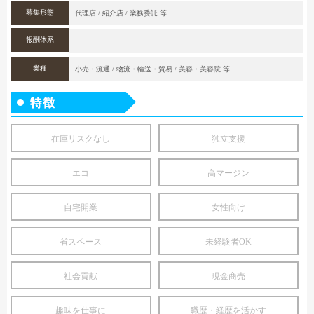
募集形態
代理店 / 紹介店 / 業務委託 等
報酬体系
業種
小売・流通 / 物流・輸送・貿易 / 美容・美容院 等
在庫リスクなし
独立支援
エコ
高マージン
自宅開業
女性向け
省スペース
未経験者OK
社会貢献
現金商売
趣味を仕事に
職歴・経歴を活かす