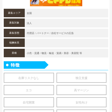
募集エリア
全国
募集対象
法人
募集形態
代理店 / パートナー / 自社サービスの広告
報酬体系
業種
小売・流通 / 物流・輸送・貿易 / 美容・美容院 等
在庫リスクなし
独立支援
エコ
高マージン
自宅開業
女性向け