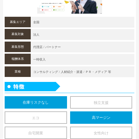
募集エリア
全国
募集対象
法人
募集形態
代理店 / パートナー
報酬体系
一時収入
業種
コンサルティング / 人材紹介・派遣 / ＰＲ・メディア 等
在庫リスクなし
独立支援
高マージン
エコ
自宅開業
女性向け