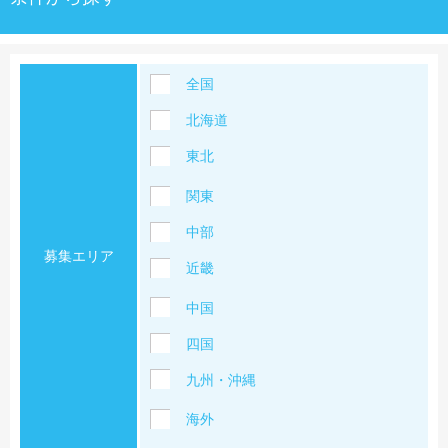
全国
北海道
東北
関東
中部
募集エリア
近畿
中国
四国
九州・沖縄
海外